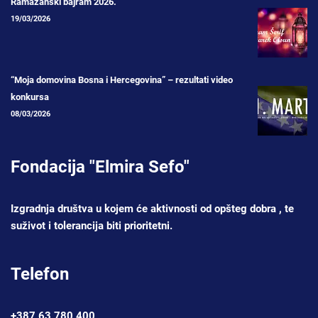
Ramazanski bajram 2026.
19/03/2026
“Moja domovina Bosna i Hercegovina” – rezultati video
konkursa
08/03/2026
Fondacija "Elmira Sefo"
Izgradnja društva u kojem će aktivnosti od opšteg dobra , te
suživot i tolerancija biti prioritetni.
Telefon
+387 63 780 400