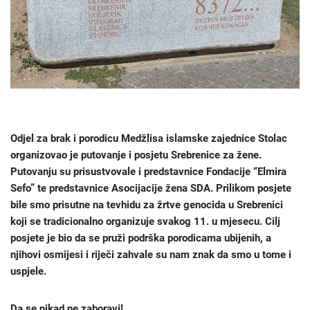
Odjel za brak i porodicu Medžlisa islamske zajednice Stolac
organizovao je putovanje i posjetu Srebrenice za žene.
Putovanju su prisustvovale i predstavnice Fondacije “Elmira
Sefo” te predstavnice Asocijacije žena SDA. Prilikom posjete
bile smo prisutne na tevhidu za žrtve genocida u Srebrenici
koji se tradicionalno organizuje svakog 11. u mjesecu. Cilj
posjete je bio da se pruži podrška porodicama ubijenih, a
njihovi osmijesi i riječi zahvale su nam znak da smo u tome i
uspjele.
Da se nikad ne zaboravi!