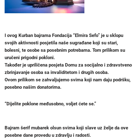
I ovog Kurban bajrama Fondacija “Elmira Sefo” je u sklopu
svojih aktivnosti posjetila naše sugrađane koji su stari,
bolesni, te osobe sa posebnim potrebama. Tom prilikom su
uručeni prigodni pokloni.
Također je upriličena posjeta Domu za socijalno i zdravstveno
zbrinjavanje osoba sa invaliditetom i drugih osoba.
Ovom prilikom se zahvaljujemo svima koji nam daju podršku,
posebno našim donatorima.
“Dijelite poklone međusobno, voljet ćete se.”
Bajram šerif mubarek olsun svima koji slave uz želje da ove
posebne dane provedu u zdravlju i radosti.