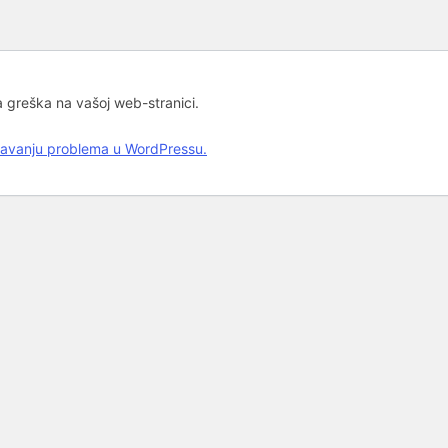
a greška na vašoj web-stranici.
ešavanju problema u WordPressu.